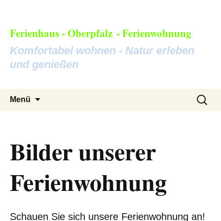
Ferienhaus -
Oberpfalz
- Ferienwohnung
Komfortabel wohnen - Natur erleben
und genießen
Zum
Suche
Menü
Inhalt
nach:
springen
Bilder unserer
Ferienwohnung
Schauen Sie sich unsere Ferienwohnung an!